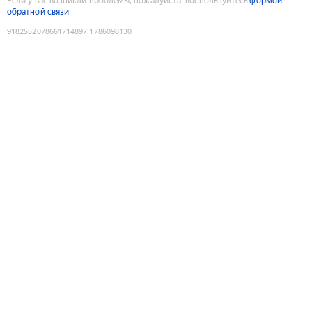
Если у вас возникли проблемы, пожалуйста, воспользуйтесь
формой
обратной связи
9182552078661714897
:
1786098130