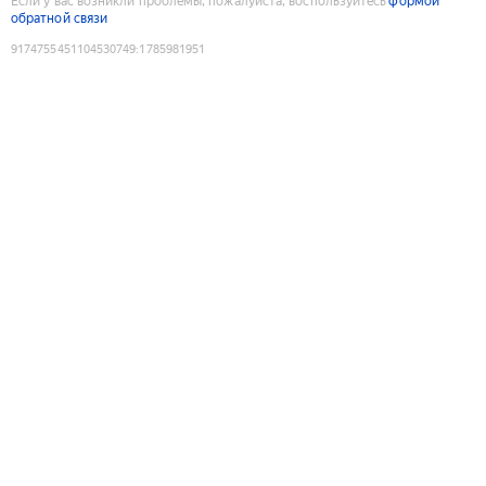
Если у вас возникли проблемы, пожалуйста, воспользуйтесь
формой
обратной связи
9174755451104530749
:
1785981951