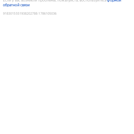
Если у вас возникли проблемы, пожалуйста, воспользуйтесь
формой
обратной связи
9183015551938202788
:
1786105036