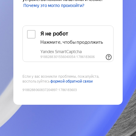
Почему это могло произойти?
Если у вас возникли проблемы, пожалуйста,
воспользуйтесь
формой обратной связи
9188288060837204897
:
1786183603