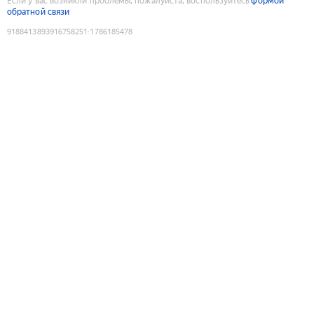
Если у вас возникли проблемы, пожалуйста, воспользуйтесь
формой
обратной связи
9188413893916758251
:
1786185478