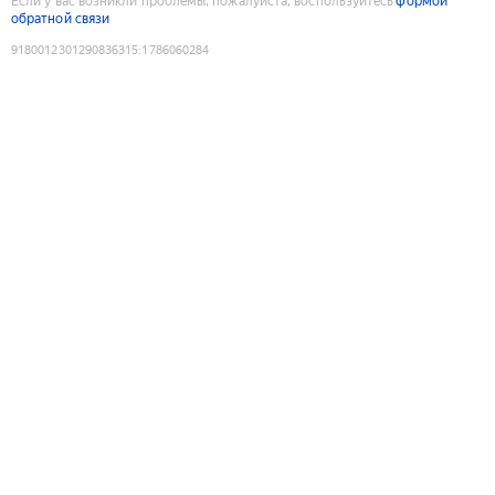
Если у вас возникли проблемы, пожалуйста, воспользуйтесь
формой
обратной связи
9180012301290836315
:
1786060284