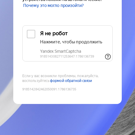
Почему это могло произойти?
Если у вас возникли проблемы, пожалуйста,
воспользуйтесь
формой обратной связи
9185142842462050091
:
1786136735