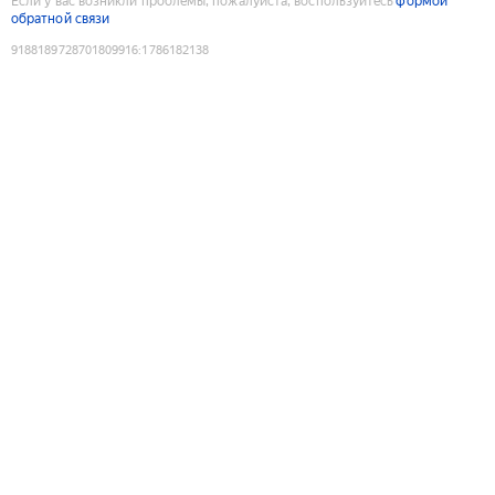
Если у вас возникли проблемы, пожалуйста, воспользуйтесь
формой
обратной связи
9188189728701809916
:
1786182138