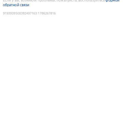
Если у вас возникли проблемы, пожалуйста, воспользуйтесь
формой
обратной связи
9193939508392497163
:
1786267816