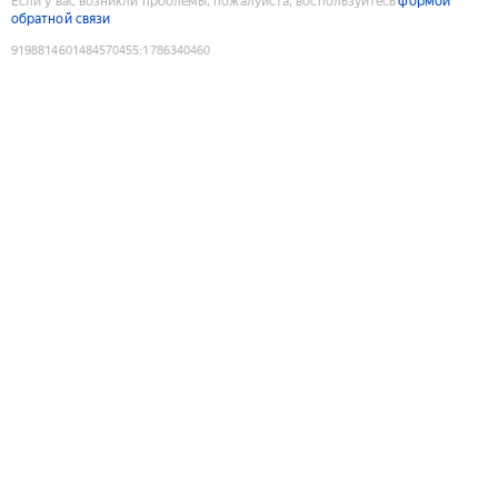
Если у вас возникли проблемы, пожалуйста, воспользуйтесь
формой
обратной связи
9198814601484570455
:
1786340460