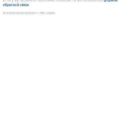
Если у вас возникли проблемы, пожалуйста, воспользуйтесь
формой
обратной связи
9184938090364929304
:
1786133684