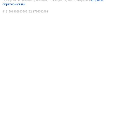
Если у вас возникли проблемы, пожалуйста, воспользуйтесь
формой
обратной связи
9181501902853506132
:
1786082481