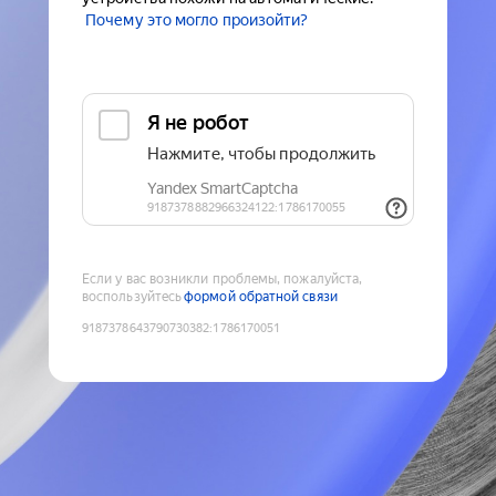
Почему это могло произойти?
Если у вас возникли проблемы, пожалуйста,
воспользуйтесь
формой обратной связи
9187378643790730382
:
1786170051