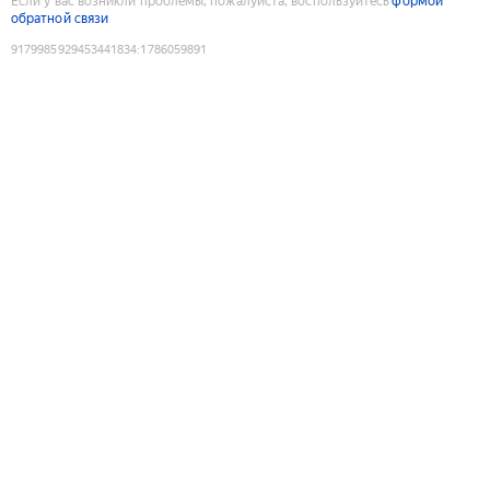
Если у вас возникли проблемы, пожалуйста, воспользуйтесь
формой
обратной связи
9179985929453441834
:
1786059891