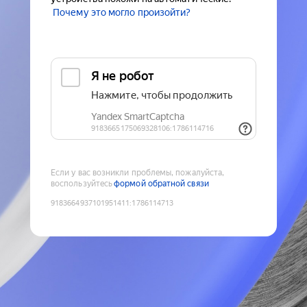
Почему это могло произойти?
Если у вас возникли проблемы, пожалуйста,
воспользуйтесь
формой обратной связи
9183664937101951411
:
1786114713