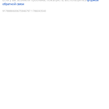
Если у вас возникли проблемы, пожалуйста, воспользуйтесь
формой
обратной связи
9178888600675946797
:
1786043540