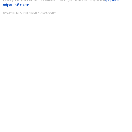
Если у вас возникли проблемы, пожалуйста, воспользуйтесь
формой
обратной связи
9194286167483878258
:
1786272982