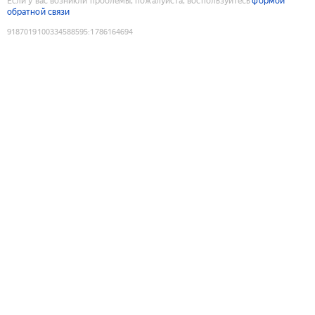
Если у вас возникли проблемы, пожалуйста, воспользуйтесь
формой
обратной связи
9187019100334588595
:
1786164694