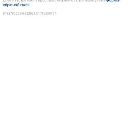
Если у вас возникли проблемы, пожалуйста, воспользуйтесь
формой
обратной связи
9192795353465226213
:
1786250767