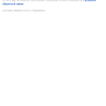
Если у вас возникли проблемы, пожалуйста, воспользуйтесь
формой
обратной связи
9181969199590411014
:
1786089444