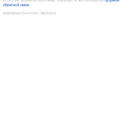
Если у вас возникли проблемы, пожалуйста, воспользуйтесь
формой
обратной связи
9199788925754410139
:
1786354979