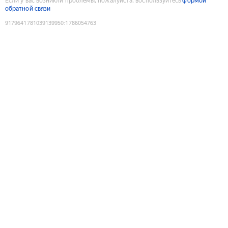
Если у вас возникли проблемы, пожалуйста, воспользуйтесь
формой
обратной связи
9179641781039139950
:
1786054763