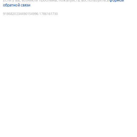
Если у вас возникли проблемы, пожалуйста, воспользуйтесь
формой
обратной связи
9186820234490154996
:
1786161730