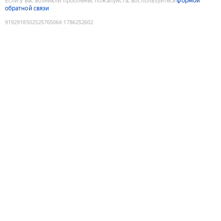
Если у вас возникли проблемы, пожалуйста, воспользуйтесь
формой
обратной связи
9192918502525765064
:
1786252602