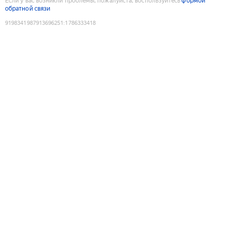
Если у вас возникли проблемы, пожалуйста, воспользуйтесь
формой
обратной связи
9198341987913696251
:
1786333418