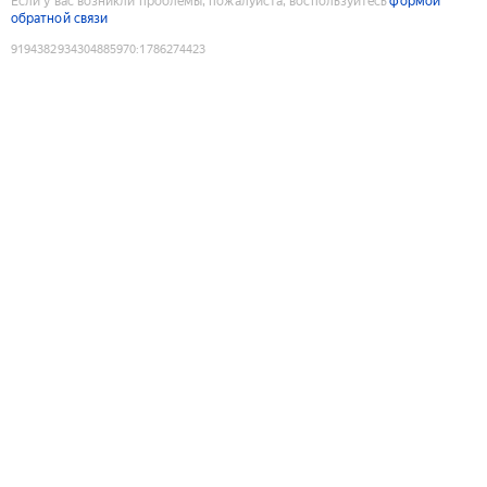
Если у вас возникли проблемы, пожалуйста, воспользуйтесь
формой
обратной связи
9194382934304885970
:
1786274423