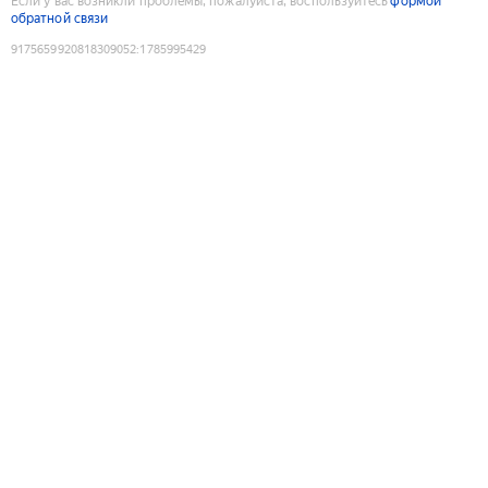
Если у вас возникли проблемы, пожалуйста, воспользуйтесь
формой
обратной связи
9175659920818309052
:
1785995429