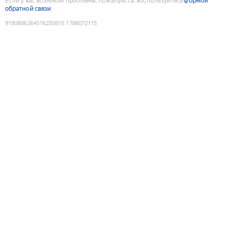
Если у вас возникли проблемы, пожалуйста, воспользуйтесь
формой
обратной связи
9180806264516250815
:
1786072115