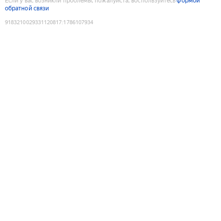
Если у вас возникли проблемы, пожалуйста, воспользуйтесь
формой
обратной связи
9183210029331120817
:
1786107934