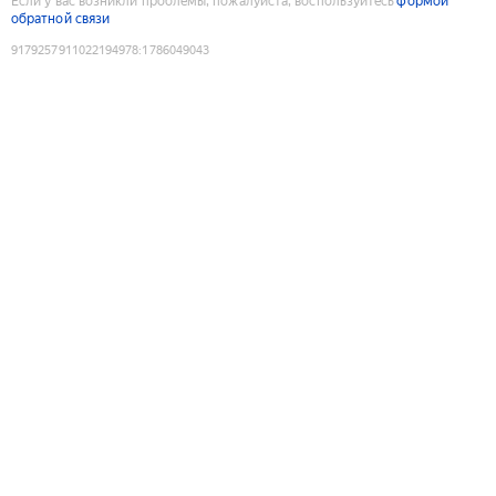
Если у вас возникли проблемы, пожалуйста, воспользуйтесь
формой
обратной связи
9179257911022194978
:
1786049043