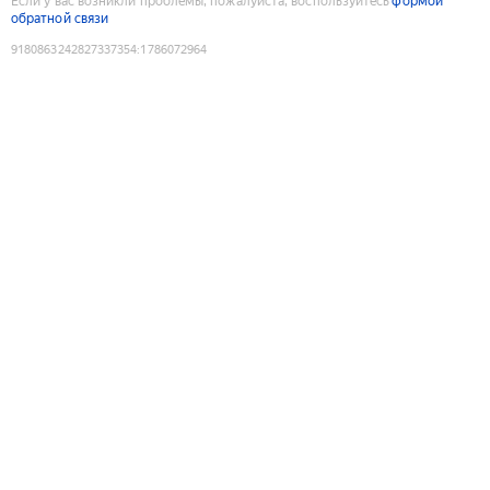
Если у вас возникли проблемы, пожалуйста, воспользуйтесь
формой
обратной связи
9180863242827337354
:
1786072964