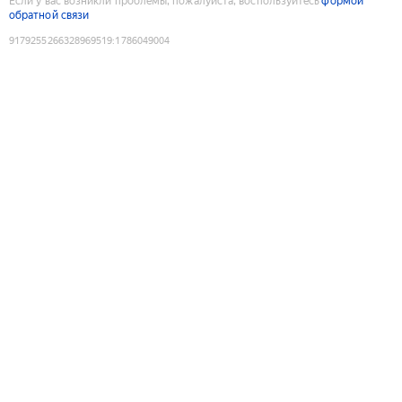
Если у вас возникли проблемы, пожалуйста, воспользуйтесь
формой
обратной связи
9179255266328969519
:
1786049004