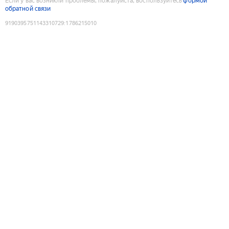
Если у вас возникли проблемы, пожалуйста, воспользуйтесь
формой
обратной связи
9190395751143310729
:
1786215010