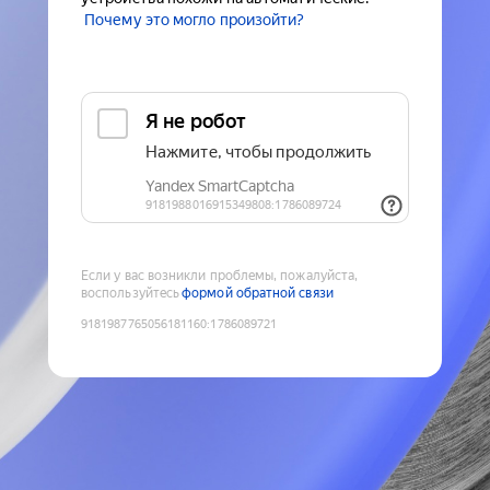
Почему это могло произойти?
Если у вас возникли проблемы, пожалуйста,
воспользуйтесь
формой обратной связи
9181987765056181160
:
1786089721