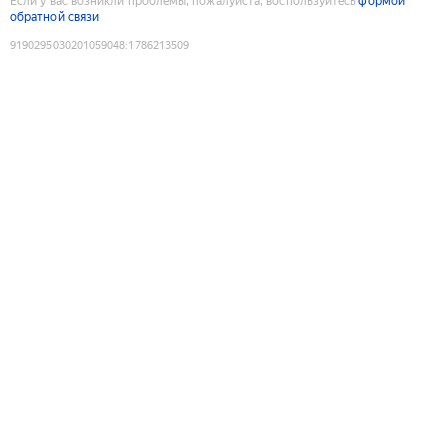
Если у вас возникли проблемы, пожалуйста, воспользуйтесь
формой
обратной связи
9190295030201059048
:
1786213509