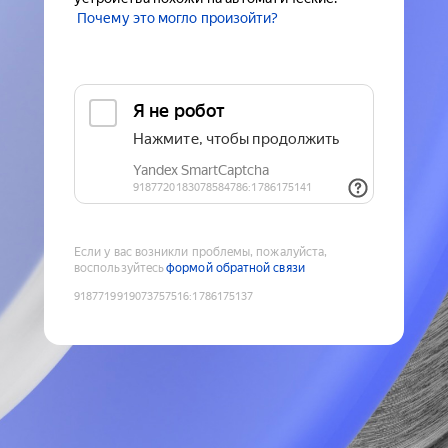
Почему это могло произойти?
Если у вас возникли проблемы, пожалуйста,
воспользуйтесь
формой обратной связи
9187719919073757516
:
1786175137