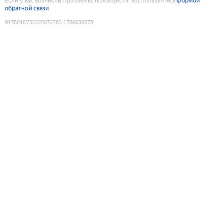
Если у вас возникли проблемы, пожалуйста, воспользуйтесь
формой
обратной связи
9178018732225072783
:
1786030578