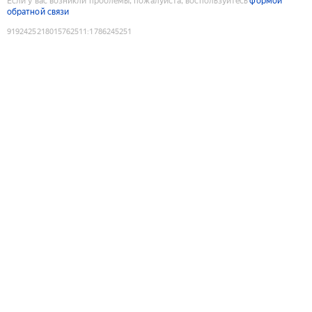
Если у вас возникли проблемы, пожалуйста, воспользуйтесь
формой
обратной связи
9192425218015762511
:
1786245251