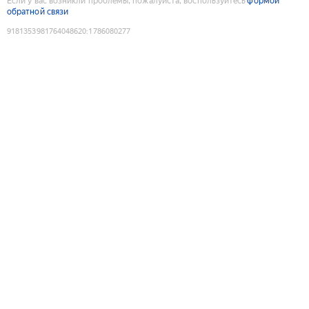
Если у вас возникли проблемы, пожалуйста, воспользуйтесь
формой
обратной связи
9181353981764048620
:
1786080277