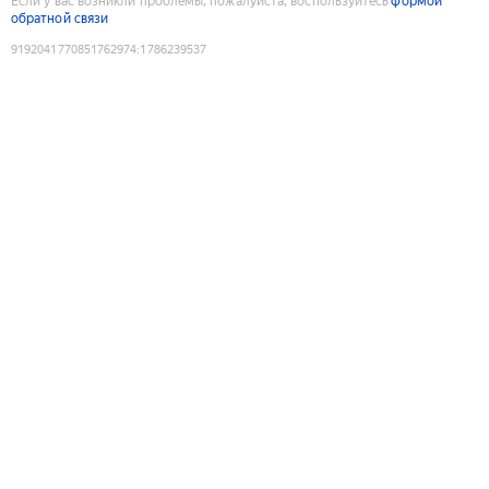
Если у вас возникли проблемы, пожалуйста, воспользуйтесь
формой
обратной связи
9192041770851762974
:
1786239537