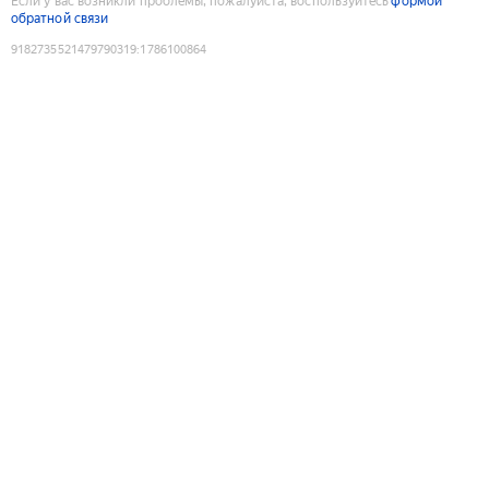
Если у вас возникли проблемы, пожалуйста, воспользуйтесь
формой
обратной связи
9182735521479790319
:
1786100864