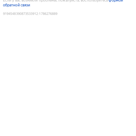
Если у вас возникли проблемы, пожалуйста, воспользуйтесь
формой
обратной связи
9194548390873533912
:
1786276889