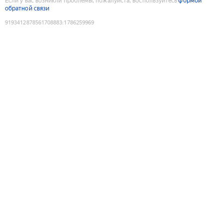
Если у вас возникли проблемы, пожалуйста, воспользуйтесь
формой
обратной связи
9193412878561708883
:
1786259969