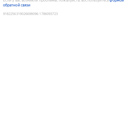
Если у вас возникли проблемы, пожалуйста, воспользуйтесь
формой
обратной связи
9182256319026698096
:
1786093723