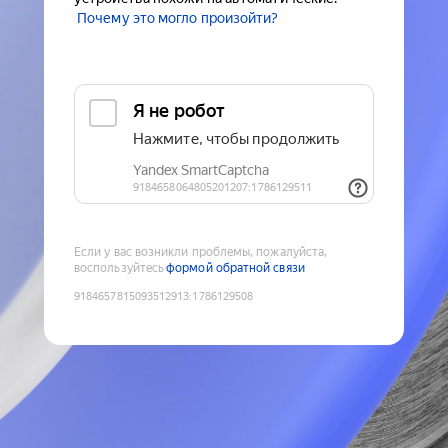
Почему это могло произойти?
Если у вас возникли проблемы, пожалуйста,
воспользуйтесь
формой обратной связи
9184657815093512913
:
1786129508