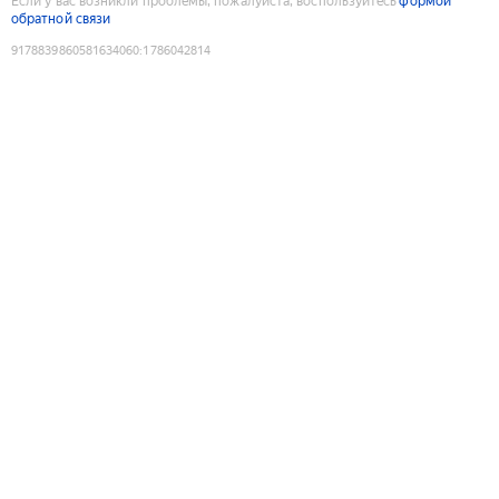
Если у вас возникли проблемы, пожалуйста, воспользуйтесь
формой
обратной связи
9178839860581634060
:
1786042814