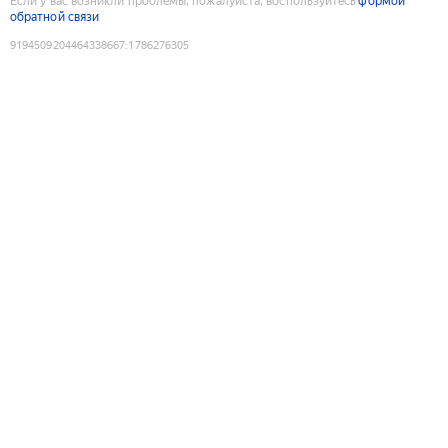
Если у вас возникли проблемы, пожалуйста, воспользуйтесь
формой
обратной связи
9194509204464338667
:
1786276305