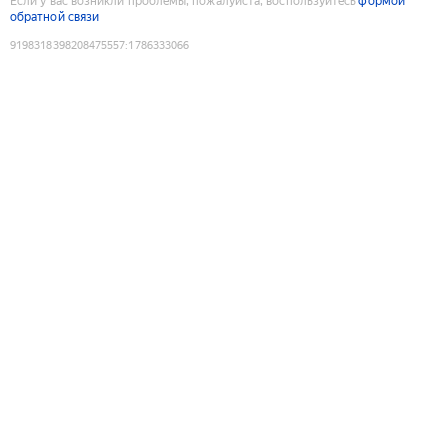
Если у вас возникли проблемы, пожалуйста, воспользуйтесь
формой
обратной связи
9198318398208475557
:
1786333066