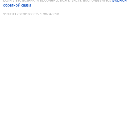
Если у вас возникли проблемы, пожалуйста, воспользуйтесь
формой
обратной связи
9199011738201883335
:
1786343398