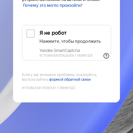
Почему это могло произойти?
Если у вас возникли проблемы, пожалуйста,
воспользуйтесь
формой обратной связи
9175384334174783141
:
1785991322